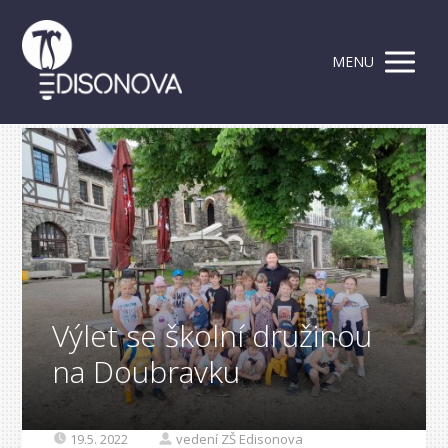
MENU
Výlet se školní družinou
na Doubravku
19.5. 2022
vedení ZŠ Edisonova