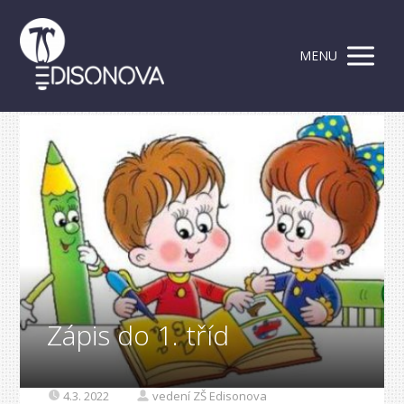
MENU
Zápis do 1. tříd
4.3. 2022
vedení ZŠ Edisonova