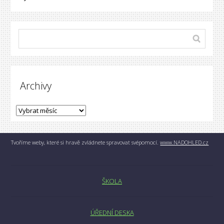
Archivy
Tvoříme weby, které si hravě zvládnete spravovat svépomocí.
www.NADOHLED.cz
ŠKOLA
ÚŘEDNÍ DESKA