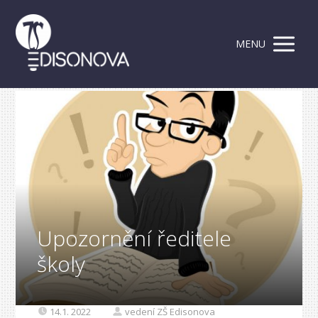
MENU
Upozornění ředitele
školy
14.1. 2022
vedení ZŠ Edisonova