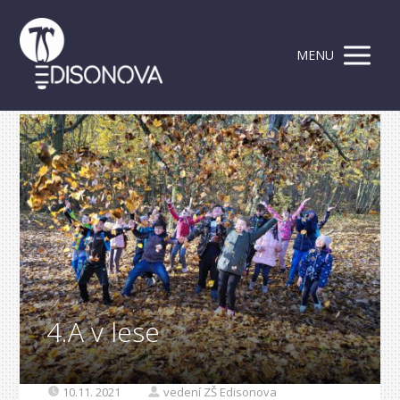
MENU
4.A v lese
10.11. 2021
vedení ZŠ Edisonova