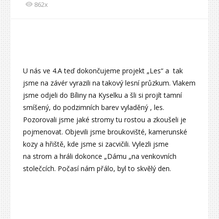
862x
U nás ve 4.A teď dokončujeme projekt „Les“ a tak
jsme na závér vyrazili na takový lesní průzkum. Vlakem
jsme odjeli do Bíliny na Kyselku a šli si projít tamní
smíšený, do podzimních barev vyladěný , les.
Pozorovali jsme jaké stromy tu rostou a zkoušeli je
pojmenovat. Objevili jsme broukovišté, kamerunské
kozy a hřiště, kde jsme si zacvičili. Vylezli jsme
na strom a hráli dokonce „Dámu „na venkovních
stolečcích. Počasí nám přálo, byl to skvělý den.