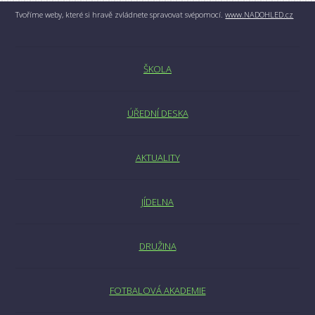
Tvoříme weby, které si hravě zvládnete spravovat svépomocí.
www.NADOHLED.cz
ŠKOLA
ÚŘEDNÍ DESKA
AKTUALITY
JÍDELNA
DRUŽINA
FOTBALOVÁ AKADEMIE