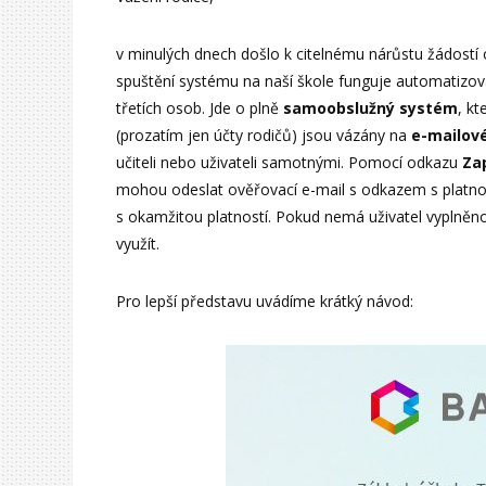
v minulých dnech došlo k citelnému nárůstu žádostí
spuštění systému na naší škole funguje automatizova
třetích osob. Jde o plně
samoobslužný systém
, kt
(prozatím jen účty rodičů) jsou vázány na
e-mailov
učiteli nebo uživateli samotnými. Pomocí odkazu
Za
mohou odeslat ověřovací e-mail s odkazem s platno
s okamžitou platností. Pokud nemá uživatel vyplněn
využít.
Pro lepší představu uvádíme krátký návod: