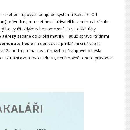
 o reset přístupových údajů do systému Bakaláři. Od
ný průvodce pro reset hesel uživateli bez nutnosti zásahu
erý lze využít kdykoliv bez omezení. Uživatelské účty
é adresy
zadané do školní matriky – ať už správci, třídními
pomenuté heslo
na obrazovce přihlášení si uživatelé
stí 24 hodin pro nastavení nového přístupového hesla
ou aktuální e-mailovou adresu, není možné tohoto průvodce