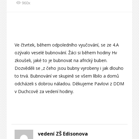
960x
Ve čtvrtek, během odpoledního vyučování, se ze 4.A
ozývalo veselé bubnování. Žáci si během hodiny Hv
zkoušeli, jaké to je bubnovat na africký buben.
Dozvěděli se ,z čeho jsou bubny vyrobeny i jak dlouho
to trvá. Bubnování ve skupině se všem líbilo a domů
odcházeli s dobrou náladou. Děkujeme Pavlovi z DDM
v Duchcově za vedení hodiny.
vedení ZŠ Edisonova