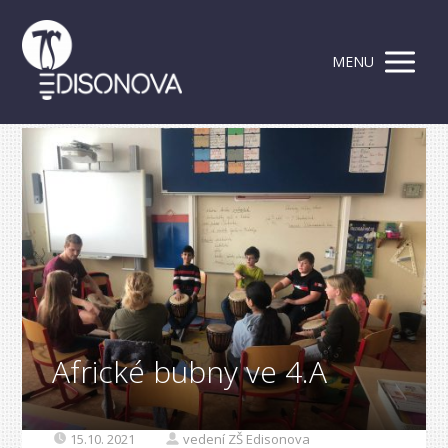
MENU
Africké bubny ve 4.A
15.10. 2021
vedení ZŠ Edisonova