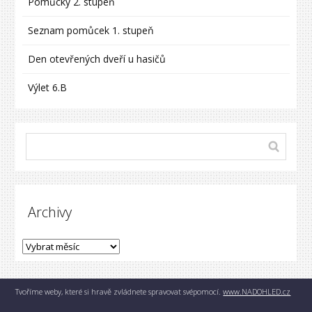
Pomůcky 2. stupeň
Seznam pomůcek 1. stupeň
Den otevřených dveří u hasičů
Výlet 6.B
Archivy
Tvoříme weby, které si hravě zvládnete spravovat svépomocí.
www.NADOHLED.cz