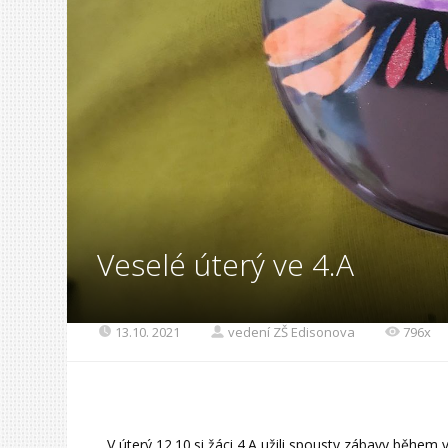
Veselé úterý ve 4.A
13.10. 2021
vedení ZŠ Edisonova
796x
V úterý 12.10.si žáci 4.A užili spousty zábavy během