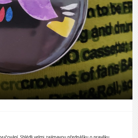
 vyučování. Shlédli velmi zajímavou přednášku o pravěku