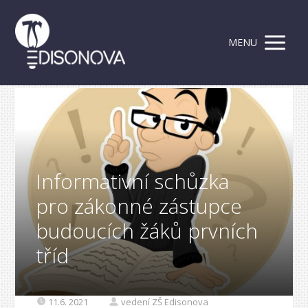
MENU
Informativní schůzka
pro zákonné zástupce
budoucích žáků prvních
tříd
11.6. 2021
vedení ZŠ Edisonova