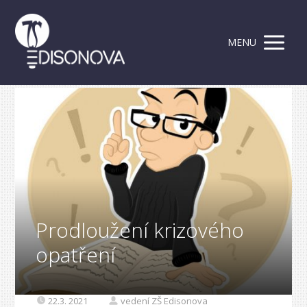
MENU
Prodloužení krizového
opatření
22.3. 2021
vedení ZŠ Edisonova