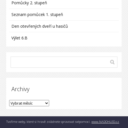
Pomůcky 2. stupeň
Seznam pomůcek 1. stupeň
Den otevřených dveří u hasičů
Výlet 6.B
Archivy
Tvoříme weby, které si hravě zvládnete spravovat svépomocí.
www.NADOHLED.cz