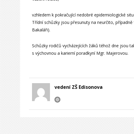
vzhledem k pokračující nedobré epidemiologické situa
Třídní schůzky jsou přesunuty na neurčito, případně
Bakaláři).
Schůzky rodičů vycházejících žáků téhož dne jsou tak
s výchovnou a karierní poradkyní Mgr. Majerovou.
vedení ZŠ Edisonova