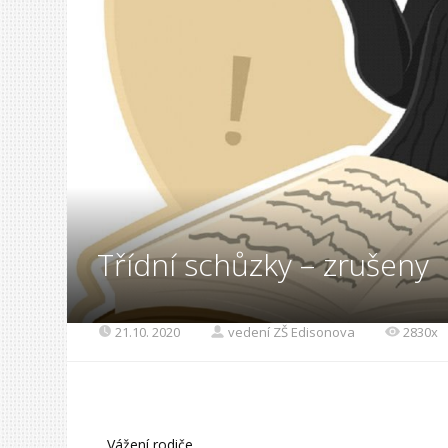
Třídní schůzky – zrušeny
21.10. 2020
vedení ZŠ Edisonova
2830x
Vážení rodiče,