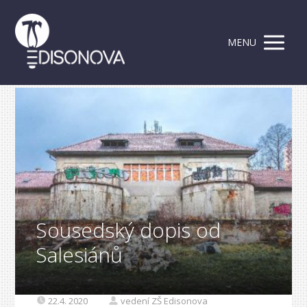
MENU
Sousedský dopis od
Salesiánů
22.4. 2020
vedení ZŠ Edisonova