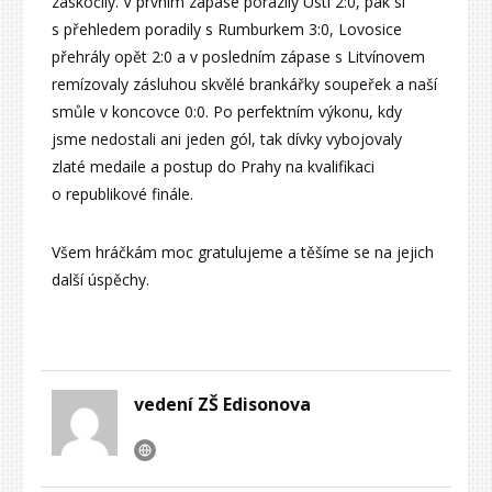
zaskočily. V prvním zápase porazily Ústí 2:0, pak si
s přehledem poradily s Rumburkem 3:0, Lovosice
přehrály opět 2:0 a v posledním zápase s Litvínovem
remízovaly zásluhou skvělé brankářky soupeřek a naší
smůle v koncovce 0:0. Po perfektním výkonu, kdy
jsme nedostali ani jeden gól, tak dívky vybojovaly
zlaté medaile a postup do Prahy na kvalifikaci
o republikové finále.
Všem hráčkám moc gratulujeme a těšíme se na jejich
další úspěchy.
vedení ZŠ Edisonova