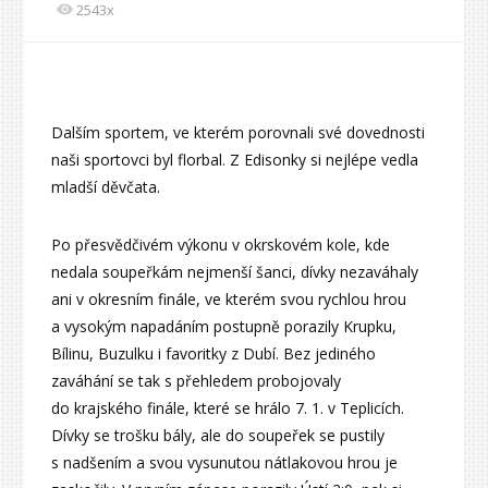
2543x
Dalším sportem, ve kterém porovnali své dovednosti
naši sportovci byl florbal. Z Edisonky si nejlépe vedla
mladší děvčata.
Po přesvědčivém výkonu v okrskovém kole, kde
nedala soupeřkám nejmenší šanci, dívky nezaváhaly
ani v okresním finále, ve kterém svou rychlou hrou
a vysokým napadáním postupně porazily Krupku,
Bílinu, Buzulku i favoritky z Dubí. Bez jediného
zaváhání se tak s přehledem probojovaly
do krajského finále, které se hrálo 7. 1. v Teplicích.
Dívky se trošku bály, ale do soupeřek se pustily
s nadšením a svou vysunutou nátlakovou hrou je