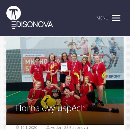
MENU
Florbalový úspěch
16.1. 2020
vedení ZŠ Edisonova