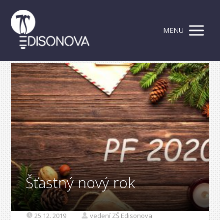
MENU
Šťastný nový rok
25.12. 2019
vedení ZŠ Edisonova