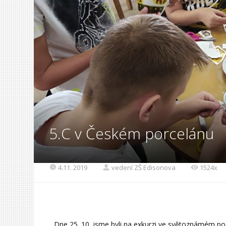
5.C v Českém porcelánu
4.11. 2019
vedení ZŠ Edisonova
1524x
Dne 25. 10. jsme byli na exkurzi ve světoznámém pod