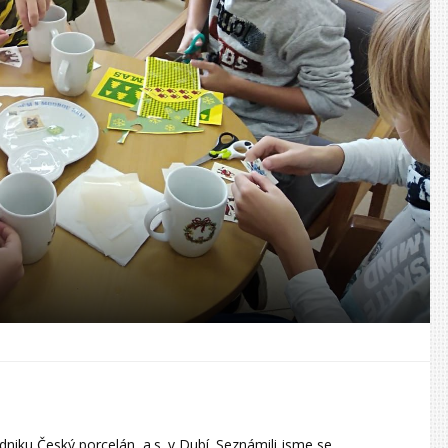
niku Český porcelán, a.s. v Dubí. Seznámili jsme se