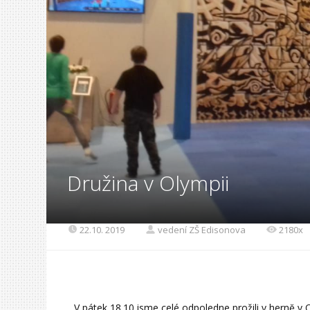
Družina v Olympii
22.10. 2019
vedení ZŠ Edisonova
2180x
V pátek 18.10.jsme celé odpoledne prožili v hernĕ v 