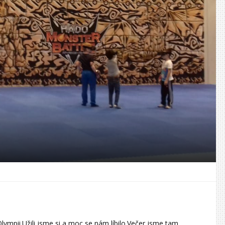
Olympii.Užili jsme si a moc se nám líbilo.Večer jsme tam