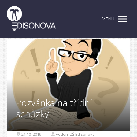
MENU
Pozvánka na třídní
schůzky
21.10. 2019
vedení ZŠ Edisonova