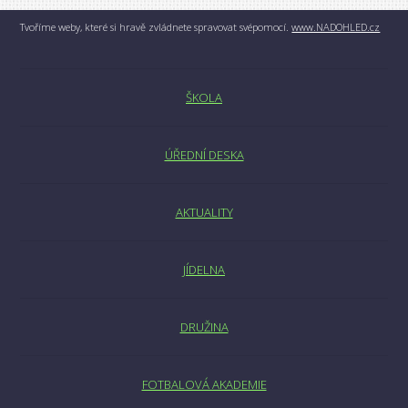
Tvoříme weby, které si hravě zvládnete spravovat svépomocí.
www.NADOHLED.cz
ŠKOLA
ÚŘEDNÍ DESKA
AKTUALITY
JÍDELNA
DRUŽINA
FOTBALOVÁ AKADEMIE