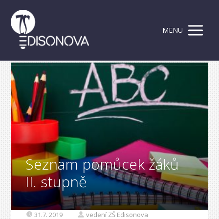
MENU
Seznam pomůcek žáků
II. stupně
31.7. 2019
vedení ZŠ Edisonova