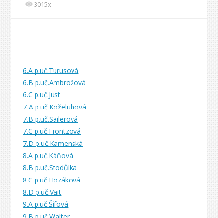
3015x
6.A p.uč.Turusová
6.B p.uč.Ambrožová
6.C p.uč.Just
7 A p.uč.Koželuhová
7.B p.uč.Sailerová
7.C p.uč.Frontzová
7.D p.uč.Kamenská
8.A p.uč.Káňová
8.B p.uč.Stodůlka
8.C p.uč.Hozáková
8.D p.uč.Vait
9.A p.uč.Šífová
9.B p.uč.Walter