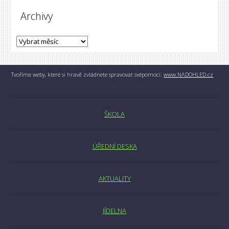
Archivy
Tvoříme weby, které si hravě zvládnete spravovat svépomocí.
www.NADOHLED.cz
ŠKOLA
ÚŘEDNÍ DESKA
AKTUALITY
JÍDELNA