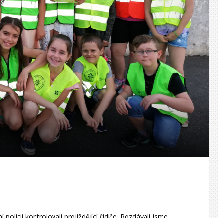
policií kontrolovali projíždějící řidiče. Rozdávali jsme