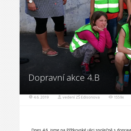
Dopravní akce 4.B
4.6. 2019
vedení ZŠ Edisonova
1559x
Dnes 4.6. jsme na Přítkovské ulici společně s dopravní 