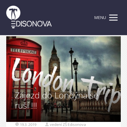
MENU
Zájezd do Londýna se
ruší !!!
19.3. 2019
vedení ZŠ Edisonova