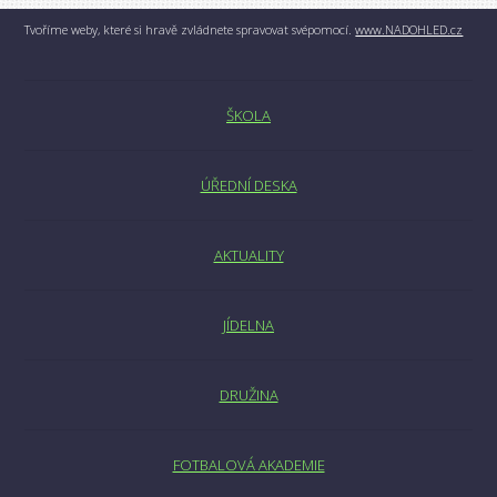
Tvoříme weby, které si hravě zvládnete spravovat svépomocí.
www.NADOHLED.cz
ŠKOLA
ÚŘEDNÍ DESKA
AKTUALITY
JÍDELNA
DRUŽINA
FOTBALOVÁ AKADEMIE