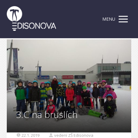
MENU
3.C na bruslích
22.1. 2019
vedení ZŠ Edisonova