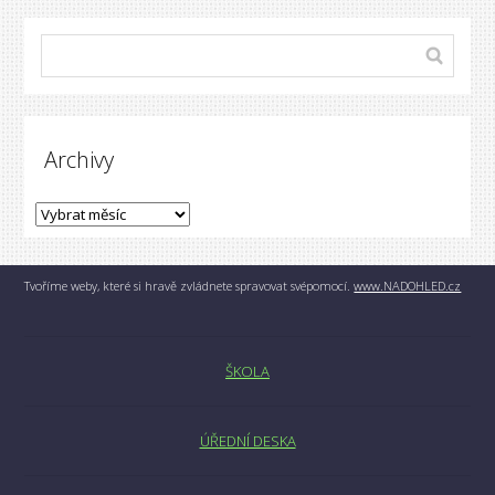
Archivy
Tvoříme weby, které si hravě zvládnete spravovat svépomocí.
www.NADOHLED.cz
ŠKOLA
ÚŘEDNÍ DESKA