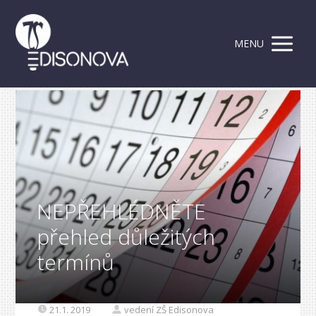
MENU
NEPŘEHLÉDNĚTE
přehled důležitých
termínů
21.1. 2019
vedení ZŠ Edisonova