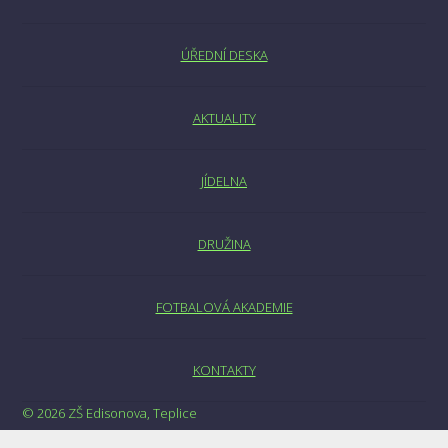
ÚŘEDNÍ DESKA
AKTUALITY
JÍDELNA
DRUŽINA
FOTBALOVÁ AKADEMIE
KONTAKTY
© 2026 ZŠ Edisonova, Teplice