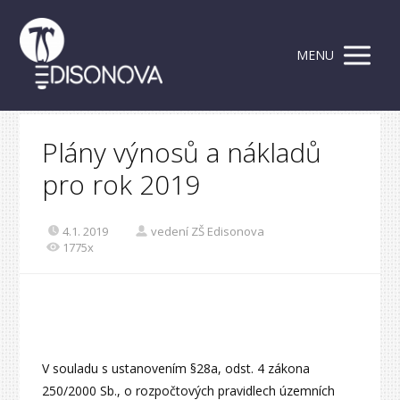
MENU
Plány výnosů a nákladů
pro rok 2019
4.1. 2019
vedení ZŠ Edisonova
1775x
V souladu s ustanovením §28a, odst. 4 zákona
250/2000 Sb., o rozpočtových pravidlech územních