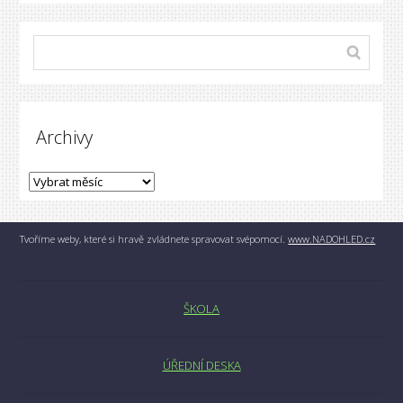
Archivy
Tvoříme weby, které si hravě zvládnete spravovat svépomocí.
www.NADOHLED.cz
ŠKOLA
ÚŘEDNÍ DESKA