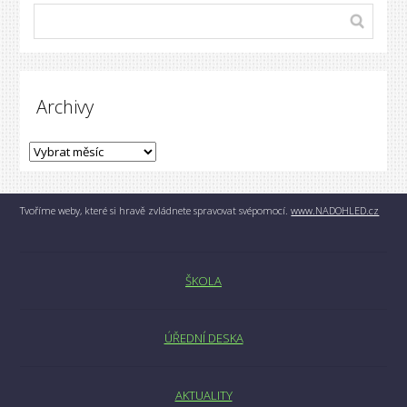
Archivy
Tvoříme weby, které si hravě zvládnete spravovat svépomocí.
www.NADOHLED.cz
ŠKOLA
ÚŘEDNÍ DESKA
AKTUALITY