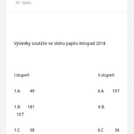
1844x
Výsledky soutěže ve sběru papíru-listopad 2018
I.stupeň II.stupeň
1.A 49 6.A 197
1.B 181 6.B
107
1.C 38 6.C 36