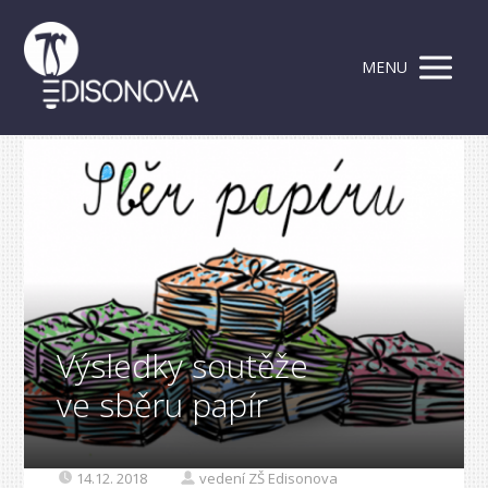
MENU
Výsledky soutěže
ve sběru papír
14.12. 2018
vedení ZŠ Edisonova