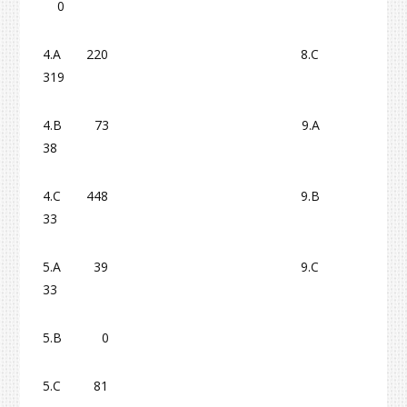
0
4.A 220 8.C
319
4.B 73 9.A
38
4.C 448 9.B
33
5.A 39 9.C
33
5.B 0
5.C 81