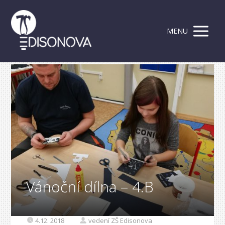
MENU
Vánoční dílna – 4.B
4.12. 2018
vedení ZŠ Edisonova