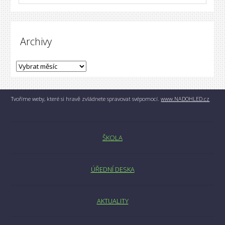
Archivy
Tvoříme weby, které si hravě zvládnete spravovat svépomocí.
www.NADOHLED.cz
ŠKOLA
ÚŘEDNÍ DESKA
AKTUALITY