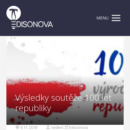
MENU
Výsledky soutěže 100 let
republiky
9.11. 2018
vedení ZŠ Edisonova