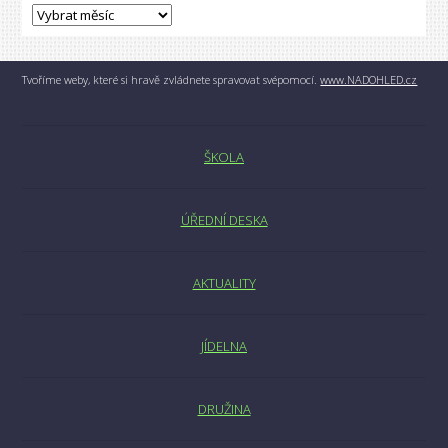
Tvoříme weby, které si hravě zvládnete spravovat svépomocí.
www.NADOHLED.cz
ŠKOLA
ÚŘEDNÍ DESKA
AKTUALITY
JÍDELNA
DRUŽINA