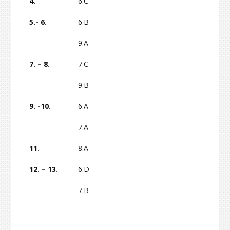
4.
6.C
5.- 6.
6.B
9.A
7. – 8.
7.C
9.B
9. -10.
6.A
7.A
11.
8.A
12. – 13.
6.D
7.B