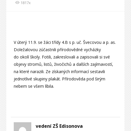
1817x
V úterý 11.9. se žáci třídy 4.B s p. uč. Švecovou a p. as.
Doležalovou zúčastnili přírodovědné vycházky
do okolí školy. Fotili, zakreslovali a zapisovali si své
objevy stromů, listů, živočichů a dalších zajímavostí,
na které narazili. Ze získaných informací sestavili
jednotlivé skupiny plakát. Přírodověda pod širým
nebem se všem líbila.
vedení ZŠ Edisonova