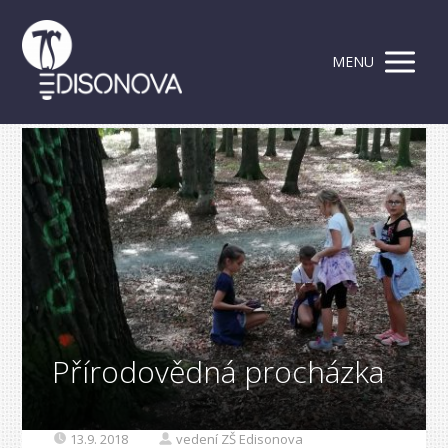
MENU
Přírodovědná procházka
13.9. 2018
vedení ZŠ Edisonova