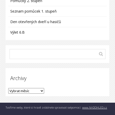
Pomůcky 2. stupeň
Seznam pomůcek 1. stupeň
Den otevřených dveří u hasičů
Výlet 6.B
Archivy
Tvoříme weby, které si hravě zvládnete spravovat svépomocí.
www.NADOHLED.cz