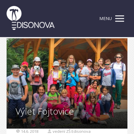
MENU
Výlet Fojtovice
14.6. 2018
vedení ZŠ Edisonova