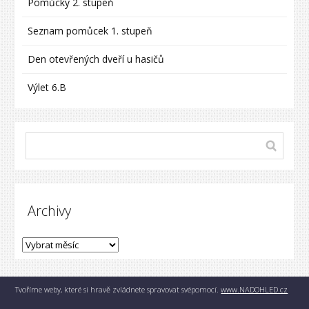
Pomůcky 2. stupeň
Seznam pomůcek 1. stupeň
Den otevřených dveří u hasičů
Výlet 6.B
Archivy
Tvoříme weby, které si hravě zvládnete spravovat svépomocí.
www.NADOHLED.cz