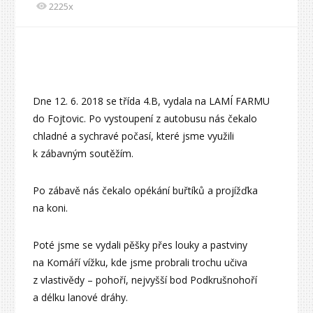
2225x
Dne 12. 6. 2018 se třída 4.B, vydala na LAMÍ FARMU
do Fojtovic. Po vystoupení z autobusu nás čekalo
chladné a sychravé počasí, které jsme využili
k zábavným soutěžím.
Po zábavě nás čekalo opékání buřtíků a projížďka
na koni.
Poté jsme se vydali pěšky přes louky a pastviny
na Komáří vížku, kde jsme probrali trochu učiva
z vlastivědy – pohoří, nejvyšší bod Podkrušnohoří
a délku lanové dráhy.