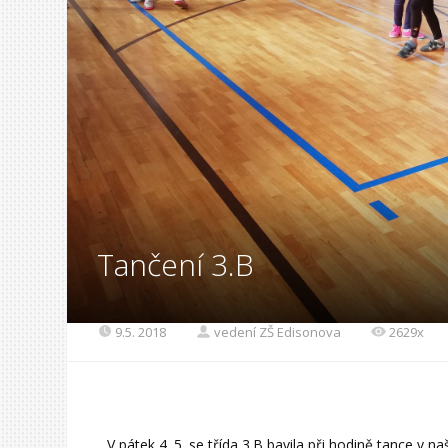
Tančení 3.B
9.5. 2018
vedení ZŠ Edisonova
2629x
V pátek 4. 5. se třída 3.B bavila při hodině tance v n