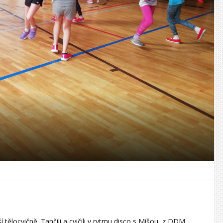
aší tělocvičně. Tančili a cvičili v rytmu disco s Míšou z DDM