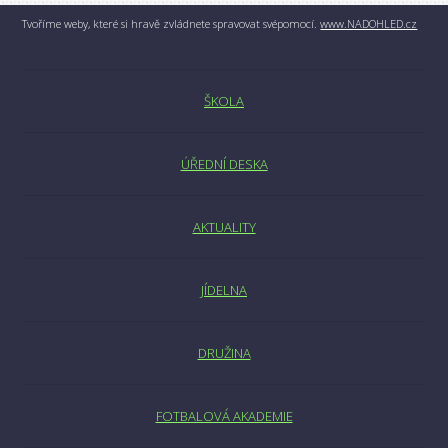
Tvoříme weby, které si hravě zvládnete spravovat svépomocí.
www.NADOHLED.cz
ŠKOLA
ÚŘEDNÍ DESKA
AKTUALITY
JÍDELNA
DRUŽINA
FOTBALOVÁ AKADEMIE