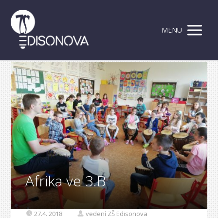
MENU
Afrika ve 3.B
27.4. 2018
vedení ZŠ Edisonova