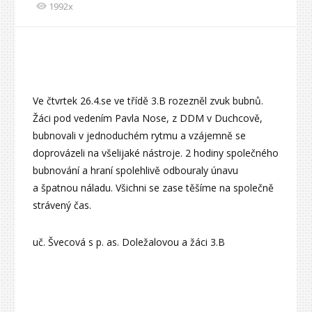
1992x
Ve čtvrtek 26.4.se ve třídě 3.B rozezněl zvuk bubnů.
Žáci pod vedením Pavla Nose, z DDM v Duchcově,
bubnovali v jednoduchém rytmu a vzájemně se
doprovázeli na všelijaké nástroje. 2 hodiny společného
bubnování a hraní spolehlivě odbouraly únavu
a špatnou náladu. Všichni se zase těšíme na společně
strávený čas.
uč. Švecová s p. as. Doležalovou a žáci 3.B