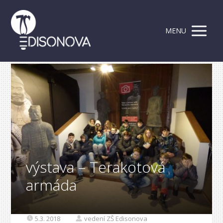
MENU
výstava – Terakotová
armáda
5.3. 2018
vedení ZŠ Edisonova