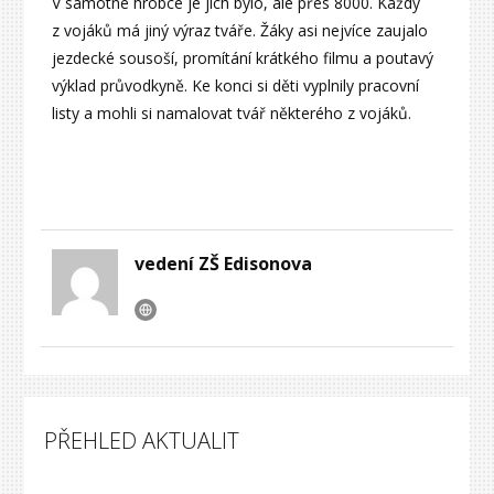
V samotné hrobce je jich bylo, ale přes 8000. Každý
z vojáků má jiný výraz tváře. Žáky asi nejvíce zaujalo
jezdecké sousoší, promítání krátkého filmu a poutavý
výklad průvodkyně. Ke konci si děti vyplnily pracovní
listy a mohli si namalovat tvář některého z vojáků.
vedení ZŠ Edisonova
PŘEHLED AKTUALIT