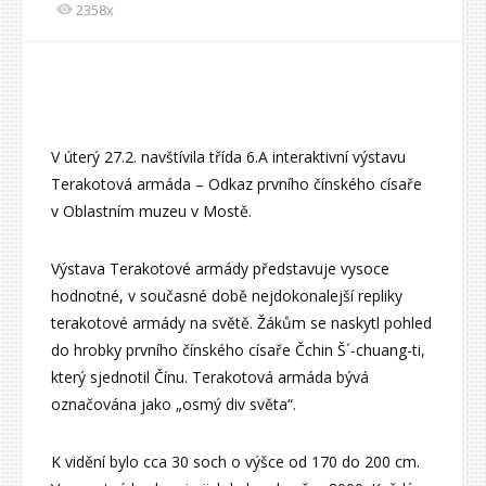
2358x
V úterý 27.2. navštívila třída 6.A interaktivní výstavu
Terakotová armáda – Odkaz prvního čínského císaře
v Oblastním muzeu v Mostě.
Výstava Terakotové armády představuje vysoce
hodnotné, v současné době nejdokonalejší repliky
terakotové armády na světě. Žákům se naskytl pohled
do hrobky prvního čínského císaře Čchin Š´-chuang-ti,
který sjednotil Čínu. Terakotová armáda bývá
označována jako „osmý div světa“.
K vidění bylo cca 30 soch o výšce od 170 do 200 cm.