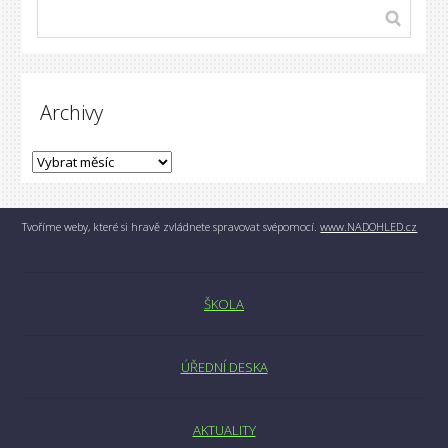
Archivy
Tvoříme weby, které si hravě zvládnete spravovat svépomocí.
www.NADOHLED.cz
ŠKOLA
ÚŘEDNÍ DESKA
AKTUALITY