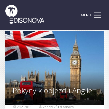
MENU
Pokyny k odjezdu Anglie
28.2. 2018
vedení ZŠ Edisonova