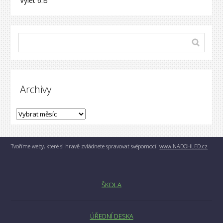
Výlet 6.B
Archivy
Tvoříme weby, které si hravě zvládnete spravovat svépomocí.
www.NADOHLED.cz
ŠKOLA
ÚŘEDNÍ DESKA