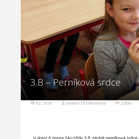
3.B – Perníková srdce
6.2. 2018
vedení ZŠ Edisonova
2283x
V úterý 6.února žáci třídy 3.B zdobili perníková srdc