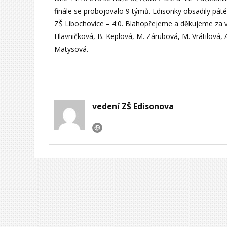
finále se probojovalo 9 týmů. Edisonky obsadily páté 
ZŠ Libochovice – 4:0. Blahopřejeme a děkujeme za vz
Hlavničková, B. Keplová, M. Zárubová, M. Vrátilová, 
Matysová.
vedení ZŠ Edisonova