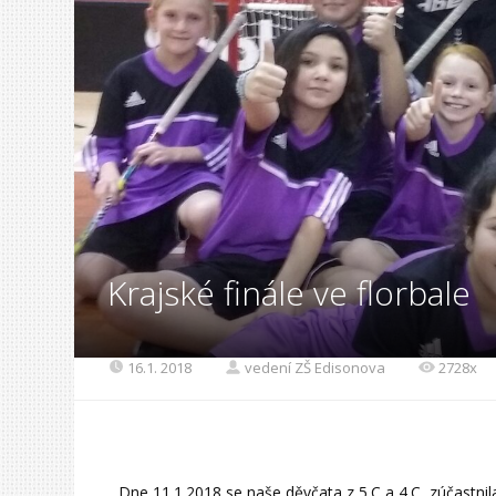
Krajské finále ve florbale
16.1. 2018
vedení ZŠ Edisonova
2728x
Dne 11.1.2018 se naše děvčata z 5.C a 4.C zúčastnil