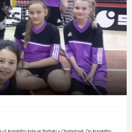
a už krajského kola ve florbalu v Chomutově. Do krajského