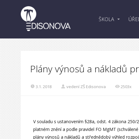
ŠKOLA
ÚŘE
Plány výnosů a nákladů p
3.1. 2018
vedení ZŠ Edisonova
2503x
V souladu s ustanovením §28a, odst. 4 zákona 250/2
platném znění a podle pravidel FO MgMT (schválené 
plány výnosů a nákladů a střednědobý výhled rozpoč