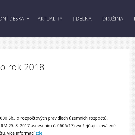
DNÍ DESKA
AKTUALITY
JÍDELNA
DRUŽINA
ro rok 2018
000 Sb., o rozpočtových pravidlech územních rozpočtů,
RM 25. 8. 2017 usnesením č. 0606/17) zveřejňuji schválené
tu. Více informací
zde