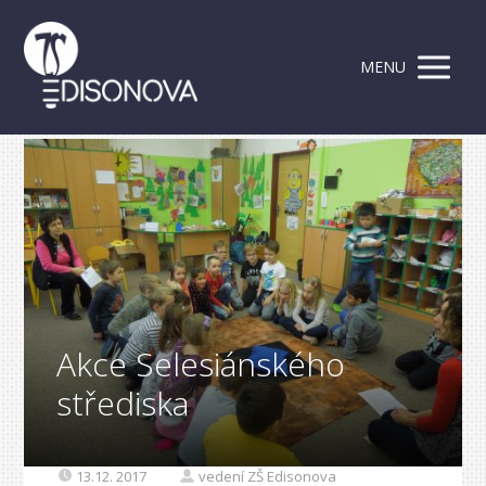
MENU
Akce Selesiánského
střediska
13.12. 2017
vedení ZŠ Edisonova