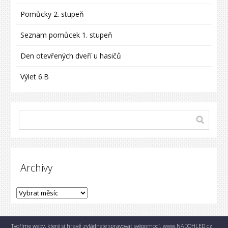
Pomůcky 2. stupeň
Seznam pomůcek 1. stupeň
Den otevřených dveří u hasičů
Výlet 6.B
Archivy
Tvoříme weby, které si hravě zvládnete spravovat svépomocí.
www.NADOHLED.cz