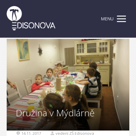
MENU
Družina v Mýdlárně
14.11. 2017
vedení ZŠ Edisonova