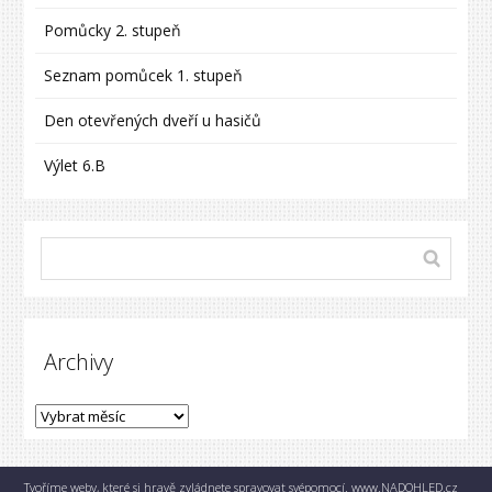
Pomůcky 2. stupeň
Seznam pomůcek 1. stupeň
Den otevřených dveří u hasičů
Výlet 6.B
Archivy
Tvoříme weby, které si hravě zvládnete spravovat svépomocí.
www.NADOHLED.cz