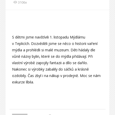
3106x
S dětmi jsme navštívili 1. listopadu Mýdlárnu
v Teplicích. Dozvěděli jsme se něco o historii vaření
mýdla a prohlédli si malé muzeum. Děti hádaly dle
vůně názvy bylin, které se do mýdla přidávají. Při
vlastní výrobě zapojily fantazii a dílo se dařilo.
Nakonec si výrobky zabalily do sáčků a krásně
ozdobily. Čas zbyl i na nákup v prodejně. Moc se nám
exkurze líbila.