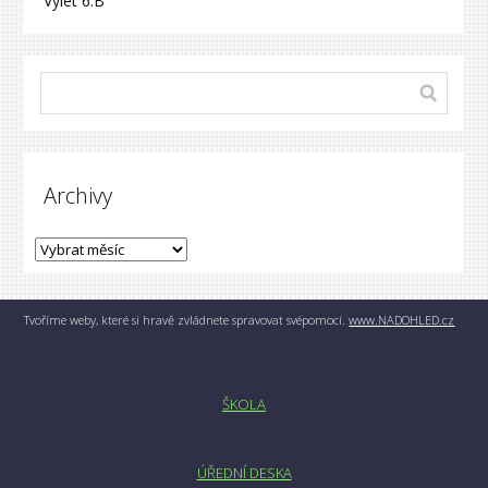
Výlet 6.B
Archivy
Tvoříme weby, které si hravě zvládnete spravovat svépomocí.
www.NADOHLED.cz
ŠKOLA
ÚŘEDNÍ DESKA