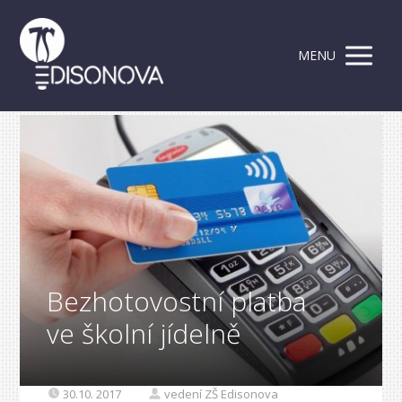
MENU
Bezhotovostní platba
ve školní jídelně
30.10. 2017
vedení ZŠ Edisonova