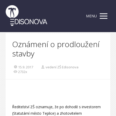
MENU
Oznámení o prodloužení
stavby
15.9. 2017
vedení ZŠ Edisonova
2732x
Ředitelství ZŠ oznamuje, že po dohodě s investorem
(Statutární město Teplice) a zhotovitelem